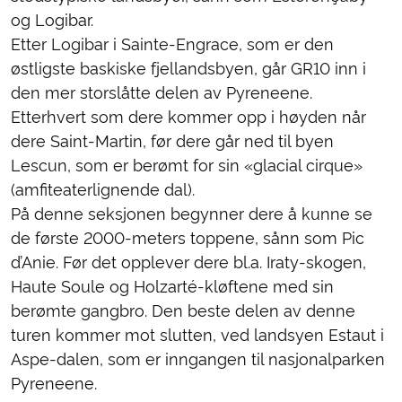
og Logibar.
Etter Logibar i Sainte-Engrace, som er den
østligste baskiske fjellandsbyen, går GR10 inn i
den mer storslåtte delen av Pyreneene.
Etterhvert som dere kommer opp i høyden når
dere Saint-Martin, før dere går ned til byen
Lescun, som er berømt for sin «glacial cirque»
(amfiteaterlignende dal).
På denne seksjonen begynner dere å kunne se
de første 2000-meters toppene, sånn som Pic
d’Anie. Før det opplever dere bl.a. Iraty-skogen,
Haute Soule og Holzarté-kløftene med sin
berømte gangbro. Den beste delen av denne
turen kommer mot slutten, ved landsyen Estaut i
Aspe-dalen, som er inngangen til nasjonalparken
Pyreneene.