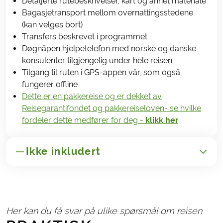
Detaljerte rutebeskrivelser, kart og annet materiale
Bagasjetransport mellom overnattingsstedene
(kan velges bort)
Transfers beskrevet i programmet
Døgnåpen hjelpetelefon med norske og danske
konsulenter tilgjengelig under hele reisen
Tilgang til ruten i GPS-appen vår, som også
fungerer offline
Dette er en pakkereise og er dekket av
Reisegarantifondet og pakkereiseloven- se hvilke
fordeler dette medfører for deg -
klikk her
Ikke inkludert
Transport til/fra Frankrike
Drikkevarer til måltiderne
Her kan du få svar på ulike spørsmål om reisen
Administrasjonsgebyr kr. 265,-