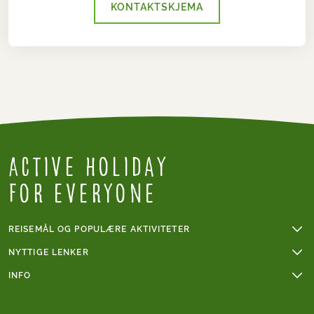
KONTAKTSKJEMA
Active Holiday
for everyone
REISEMÅL OG POPULÆRE AKTIVITETER
Fotturer
NYTTIGE LENKER
Sykkelferier
Online betaling
INFO
Sykkelferie i Frankrike
Gruppereiser
Vanskelighetsgrad fotturer
Mont Blanc
Våre reisebetingelser
Vanskelighetsgrad sykling
Fottur i Italia