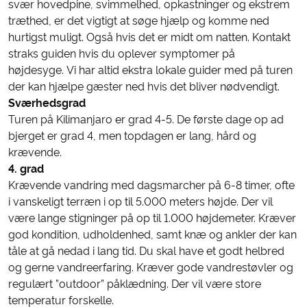
svær hovedpine, svimmelhed, opkastninger og ekstrem
træthed, er det vigtigt at søge hjælp og komme ned
hurtigst muligt. Også hvis det er midt om natten. Kontakt
straks guiden hvis du oplever symptomer på
højdesyge. Vi har altid ekstra lokale guider med på turen
der kan hjælpe gæster ned hvis det bliver nødvendigt.
Sværhedsgrad
Turen på Kilimanjaro er grad 4-5. De første dage op ad
bjerget er grad 4, men topdagen er lang, hård og
krævende.
4. grad
Krævende vandring med dagsmarcher på 6-8 timer, ofte
i vanskeligt terræn i op til 5.000 meters højde. Der vil
være lange stigninger på op til 1.000 højdemeter. Kræver
god kondition, udholdenhed, samt knæ og ankler der kan
tåle at gå nedad i lang tid. Du skal have et godt helbred
og gerne vandreerfaring. Kræver gode vandrestøvler og
regulært ”outdoor” påklædning. Der vil være store
temperatur forskelle.