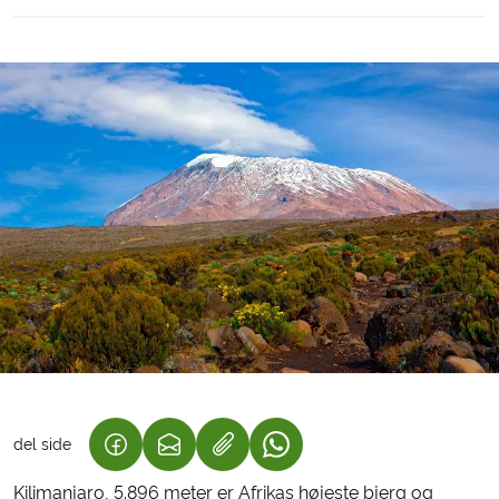
del side
(LINK ÅBNER I NY FANE)
(LINK ÅBNER I NY FANE)
(LINK ÅBNER I NY FANE)
Kilimanjaro, 5.896 meter er Afrikas højeste bjerg og