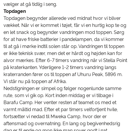
vælger at gå tidlig i seng.
Topdagen
Topdagen begynder allerede ved midnat hvor vi bliver
vækket. Når vi er kommet i tøjet, får vi en hurtig kop te og
en let snack og begynder vandringen mod toppen. Sørg
for at have friske batterier i pandelampen, da vi kommer
til at gå i mørke indtil solen står op. Vandringen til toppen
er ikke teknisk svær, men det er hårdt og højden kan for
alvor mærkes. Efter 6-7 timers vandring når vi Stella Point
på kraterkanten. Yderligere 1-2 timers vandring langs
kraterranden fører os til toppen af Uhuru Peak, 5896 m.
Vi står nu på toppen af Afrika.
Nedstigningen er simpel og følger nogenlunde samme
rute, som vi gik op. Kort inden middag er vi tilbage i
Barafu Camp. Her venter resten af teamet os med et
varmt måltid mad. Efter et par timers velfortjent hvile,
fortsætter vi nedad til Mweka Camp, hvor der er
aftensmad og overnatning. En lang og begivenhedsrig
dag er til ende og mon ikke man sover godt i nat.