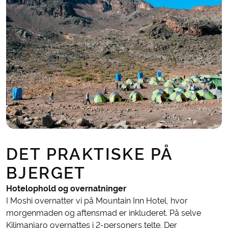
DET PRAKTISKE PÅ
BJERGET
Hotelophold og overnatninger
I Moshi overnatter vi på Mountain Inn Hotel, hvor
morgenmaden og aftensmad er inkluderet. På selve
Kilimanjaro overnattes i 2-personers telte. Der