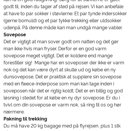
godt til, inden du tager af sted på rejsen. Vi kan anbefale
at have to par sokker i støvlerne: Et par tynde indersokker
(gerne bomuld) og et par tykke trekking eller uldsokker
udenpå. På denne måde kan man undgå mange vabler.
Sovepose
Det er vigtigt at man sover godt om natten og det gør
man ikke hvis man fryser. Derfor er en god varm
sovepose meget vigtigt. Det er koldere end mange
forestiller sig! Mange har en soveposer der ikke er varm
nok og det kan være dyrt at skulle ud og købe en ny
dunsovepose. Det er praktisk at supplere sin sovepose
med en fleece-inderpose som man kan tage inden i
soveposen når det er rigtig koldt. Det er en billig og god
løsning i stedet for at købe en ny dyr sovepose. Er du i
tvivl om din sovepose er varm nok, så ring til os og hør
nærmere.
Pakning til trekking
Du må have 20 kg bagage med på flyrejsen, plus 1 stk