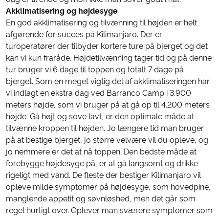
Akklimatisering og højdesyge
En god akklimatisering og tilvænning til højden er helt
afgørende for succes på Kilimanjaro. Der er
turoperatører der tilbyder kortere ture på bjerget og det
kan vi kun fraråde. Højdetilvænning tager tid og på denne
tur bruger vi 6 dage til toppen og totalt 7 dage på
bjerget. Som en meget vigtig del af akklimatiseringen har
vi indlagt en ekstra dag ved Barranco Camp i 3.900
meters højde, som vi bruger på at gå op til 4.200 meters
højde. Gå højt og sove lavt, er den optimale måde at
tilvænne kroppen til højden. Jo længere tid man bruger
på at bestige bjerget, jo større velvære vil du opleve, og
jo nemmere er det at nå toppen. Den bedste måde at
forebygge højdesyge på, er at gå langsomt og drikke
rigeligt med vand. De fleste der bestiger Kilimanjaro vil
opleve milde symptomer på højdesyge, som hovedpine,
manglende appetit og søvnløshed, men det går som
regel hurtigt over. Oplever man sværere symptomer som