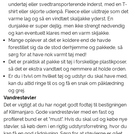
undertøj eller svedtransporterende inderst, med en T-
shirt eller skjorte udenpå. Fleece eller uldtrøje som det
varme lag og så en vindtæt skaljakke yderst. En
dunjakke er super dejlig, men ikke strengt nødvendig
og kan eventuelt klares med en varm skijakke.
Mange oplever at det er koldere end de havde
forestillet sig da de stod derhjemme og pakkede, så
sørg for at have nok varmt tøj med!
Det er praktisk at pakke sit tøj i forskellige plastikposer,
så det er ekstra vandtæt og nemmere at holde orden.
Er du i tvivl om hvilket tøj og udstyr du skal have med,
kan du altid ringe til os og få en snak om påklædning
og grej.
Vandrestøvler
Det er vigtigt at du har noget godt fodtøj til bestigningen
af Kilimanjaro. Gode vandrestøvler med en fast og
profileret bund er et ”must”. Hvis du skal ud og købe nye
støvler, så køb dem i en rigtig udstyrsforretning, hvor du
kan få en god rådgivning. Sørg for at støvlerne er gået