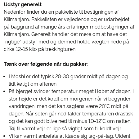
Udstyr
generelt
Nedenfor finder du en pakkeliste til bestigningen af
Kilimanjaro. Pakkelisten er vejledende og er udarbejdet
på baggrund af mange års erfaringer medbestigninger af
Kilimanjaro. Generelt handler det mere om at have det
”rigtige” udstyr med og dermed holde vægten nede på
cirka 12-15 kilo på trekkingturen.
Tænk over følgende når du pakker:
I Moshi er det typisk 28-30 grader midt på dagen og
lidt køligt om aftenen.
På bjerget svinger temperatur meget i løbet af dagen. I
stor højde er det koldt om morgenen når vi begynder
vandringen, men det kan sagtens være 20°C midt på
dagen. Når solen går ned falder temperaturen drastisk
og det kan godt blive ned til minus 10-12°C om natten.
Tøj til varmt vejr er lige så vigtigt som til koldt vejr.
Vi kan varmt anbefale at klæde sig lag-på-lag. Uldent