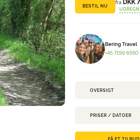
DKK 7
fra
BESTIL NU
UDREGN
Bering Travel
+45 7199 6550
OVERSIGT
PRISER / DATOER
FÅ ET TILBUD