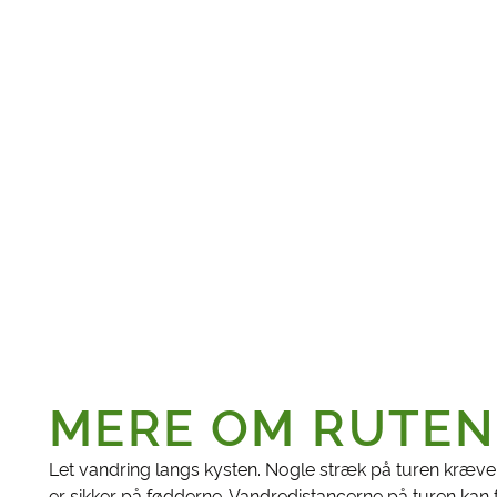
MERE OM RUTEN
Let vandring langs kysten. Nogle stræk på turen kræve
er sikker på fødderne. Vandredistancerne på turen kan 