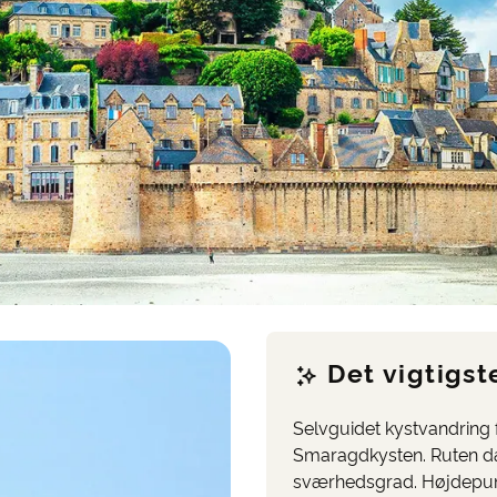
Det vigtigst
Selvguidet kystvandring f
Smaragdkysten. Ruten d
sværhedsgrad. Højdepunkt