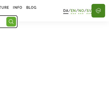
TURE
INFO
BLOG
/
/
/
DA
EN
NO
SV