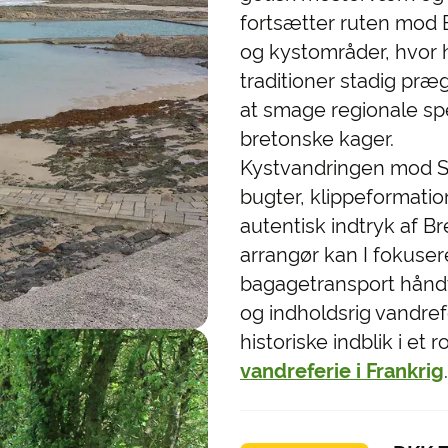
fortsætter ruten mod B
og kystområder, hvor hi
traditioner stadig præ
at smage regionale spe
bretonske kager.
Kystvandringen mod Sa
bugter, klippeformatio
autentisk indtryk af B
arrangør kan I fokuser
bagagetransport håndter
og indholdsrig vandrefe
historiske indblik i e
vandreferie i Frankrig
.