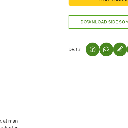
DOWNLOAD SIDE SOM
Del tur
(LINK ÅBNER I N
(LINK ÅBN
r, at man
forkortes