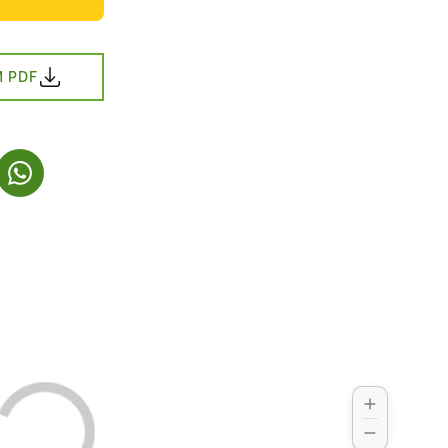
 PDF
Y FANE)
ER I NY FANE)
(LINK ÅBNER I NY FANE)