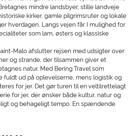
retagnes mindre landsbyer, stille landveje
storiske kirker, gamle pilgrimsruter og lokale
ger hverdagen. Langs vejen får I mulighed for
cialiteter som lam, østers og klassiske
int-Malo afslutter rejsen med udsigter over
ner og strande, der tilsammen giver et
retagnes natur. Med Bering Travel som
e fuldt ud på oplevelserne, mens logistik og
es for jer. Det gør turen til en veltilrettelagt
rie for jer, der ønsker både kultur, natur og
t roligt og behageligt tempo. En spændende