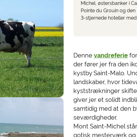
Michel, østersbanker i Ca
Pointe du Grouin og den 
3-stjernede hoteller med
Denne
vandreferie
for
der fører jer fra den i
kystby Saint-Malo. Un
landskaber, hvor tide
kyststrækninger skifte
giver jer et solidt indb
samtidig med at den b
seværdigheder.
Mont Saint-Michel stå
gotisk mesterværk og 