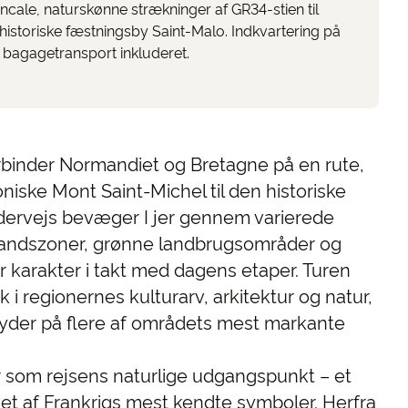
ncale, naturskønne strækninger af GR34-stien til
historiske fæstningsby Saint-Malo. Indkvartering på
 bagagetransport inkluderet.
binder Normandiet og Bretagne på en rute,
koniske Mont Saint-Michel til den historiske
dervejs bevæger I jer gennem varierede
vandszoner, grønne landbrugsområder og
r karakter i takt med dagens etaper. Turen
lik i regionernes kulturarv, arkitektur og natur,
yder på flere af områdets mest markante
r som rejsens naturlige udgangspunkt – et
et af Frankrigs mest kendte symboler. Herfra