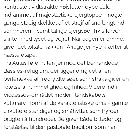
kontraster: vidtstrakte højsletter, dybe dale
indrammet af majestætiske bjergtoppe – nogle
gange stadig dækket af et strejf af sne langt ind i
sommeren – samt talrige bjergsøer, hvis farver
skifter med lyset og vejret. Når dagen er omme,
giver det lokale køkken i Ariège jer nye kræfter til
næste etape.
Fra Aulus fører ruten jer mod det bemandede
Bassiès-refugium, der ligger omgivet af en
perlerække af fredfyldte søer, som straks giver en
følelse af rummelighed og frihed. Videre ind i
Vicdessos-området møder I landskabets
kulturarv i form af de karakteristiske orris – gamle
cirkulære stendiger og småhytter, som hyrder
brugte i århundreder. De giver både billeder og
forståelse til den pastorale tradition, som har