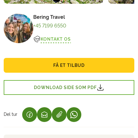
Bering Travel
+45 7199 6550
KONTAKT OS
FÅ ET TILBUD
DOWNLOAD SIDE SOM PDF
Del tur
(LINK ÅBNER I NY FANE)
(LINK ÅBNER I NY FANE)
(LINK ÅBNER I NY FANE)