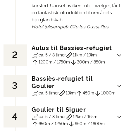
kursted. Uanset hvilken rute I vælger, får I
en fantastisk introduktion til områdets
bjerglandskab.
Hotel (eksempel): Gite les Oussailles
Aulus til Bassies-refugiet
2
ca. 5 / 8 timer
11km / 19km
1200m / 1750m
300m / 850m
Bassiès-refugiet til
3
Fra Aulus-les-Bains stiger stien støt op
Goulier
mod Port de Saleix (1794 m). Undervejs
ca. 5 timer
13km
450m
1000m
møder I klassiske pyrenæiske landskaber:
gamle ladebygninger, brusende
Goulier til Siguer
bjergbække, frodig bjergflora og rester af
4
GR10 følger bredden af de smukke
ca. 5 / 8 timer
12km / 16km
en gammel mine. Fra passet får I udsigt
Bassiès-søer, hvorefter ruten går ned i
650m / 1250m
950m / 1600m
over Auzat- og Vicdessos-dalene samt
den nedre del af Vicdessos-dalen mod