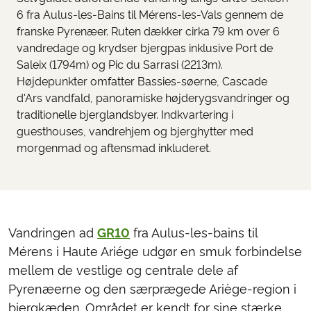
6 fra Aulus-les-Bains til Mérens-les-Vals gennem de
franske Pyrenæer. Ruten dækker cirka 79 km over 6
vandredage og krydser bjergpas inklusive Port de
Saleix (1794m) og Pic du Sarrasi (2213m).
Højdepunkter omfatter Bassies-søerne, Cascade
d'Ars vandfald, panoramiske højderygsvandringer og
traditionelle bjerglandsbyer. Indkvartering i
guesthouses, vandrehjem og bjerghytter med
morgenmad og aftensmad inkluderet.
Vandringen ad
GR10
fra Aulus-les-bains til
Mérens i Haute Ariége udgør en smuk forbindelse
mellem de vestlige og centrale dele af
Pyrenæerne og den særprægede Ariège-region i
bjergkæden. Området er kendt for sine stærke