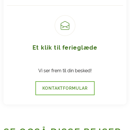
Bering Travel modtager provision ved salg af et
Goudas afbestillingsprodukt. Eventuelle klager over
afbestillingsforsikringen og formidlingen af denne,
skal du rette til gouda@gouda.dk.
Her kan du læse mere om
Gouda
Afbestillingsforsikring
.
Et klik til ferieglæde
Vi ser frem til din besked!
KONTAKTFORMULAR