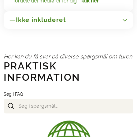
fordele det medfører for dig -
klik her
Ikke inkluderet
GENERELT
Transport til/fra Sri Lanka
Her kan du få svar på diverse spørgsmål om turen
Administrationsgebyr kr. 165,-
PRAKTISK
Afbestillings- og rejseforsikringer
INFORMATION
NØDVENDIGT OG BETALES LOKALT
Drikkepenge
Søg i FAQ
Drikkevarer
Frokost og aftensmad
Visum til Sri Lanka
(pris: 50 USD)