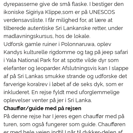
dyrepasserne give de små flaske. I bestiger den
ikoniske Sigiriya Klippe,som er på UNESCOS
verdensavsliste. I får milighed for, at lære at
tilberede autentiske Sri Lankanske retter, under
madlavningskursus, hos de lokale.
Udforsk gamle ruiner i Polonnaruwa, oplev
Kandys kulturelle rigdomme og tag på jeep safari
i Yala National Park for at spotte vilde dyr som
elefanter og leoparder. Afslutningsvis kan I slappe
af på Sri Lankas smukke strande og udforske det
farverige koralrev i løbet af de seks dyk, som er
inkluderet. En rejse fyldt med uforglemmelige
oplevelser venter på jer i Sri Lanka.
Chauffør/guide med på rejsen
På denne rejse har I jeres egen chauffør med på
turen, som også fungerer som guide. Chaufføren
er med hele vejen indtil I når til dykker-delen af