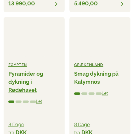
13.990,00
5.490,00
EGYPTEN
GRÆKENLAND
Pyramider og
Smag dykning på
dykning i
Kalymnos
Rødehavet
Let
Let
8 Dage
8 Dage
DKK
DKK
fra
fra