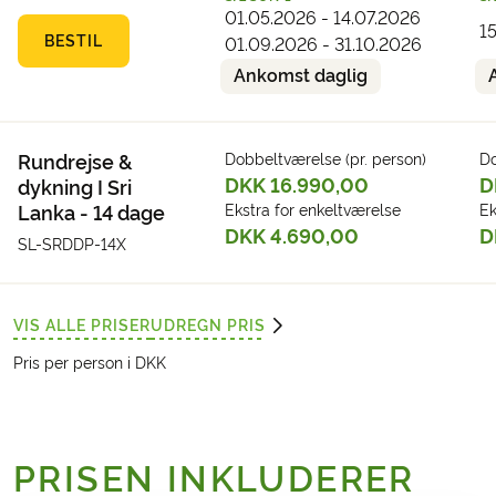
Efter besøget på teplantagen køres I
01.05.2026 - 14.07.2026
1
videre til Nuwara Eliya, hvor I kan gå en
BESTIL
01.09.2026 - 31.10.2026
tur i bjergene for virkelig at nyde det
Ankomst daglig
køligere bjergklima. Jeres chauffør kan
vejlede jer om de mange mulige
vandreruter i forskellige sværhedsgrader.
Rundrejse &
Dobbeltværelse (pr. person)
Do
Hotel (eksempler):
Mirage Kings Cottale
DKK 16.990,00
D
dykning I Sri
eller
Galway Heights Hotel*****
Lanka - 14 dage
Ekstra for enkeltværelse
Ek
DKK 4.690,00
D
SL-SRDDP-14X
VIS ALLE PRISER
UDREGN PRIS
Pris per person i DKK
PRISEN INKLUDERER