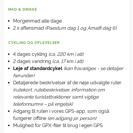
der dateres tilbage til det 11. århundrede.
MAD & DRIKKE
Stien følger derefter flodens forløb. Hvis I
føler jer energiske, kan I tage en afstikker
Morgenmad alle dage
længere ind i dalen under de høje klipper
2 x aftensmad
(Paestum dag 1 og Amalfi dag 6)
og beundre flere smukke vandfald.
Derefter går I tilbage til Amalfi, og
CYKLING OG OPLEVELSER
landskabet vil skifte fra den frodige
4 dages cykling
(ca. 220 km i alt)
grønne dal til citruslunde og maki-
2 dages vandring
(ca. 17 km i alt)
landskab.
Leje af standardcykel
(kan fravælges - se detaljer
Afhængigt af, hvornår I vender tilbage, vil I
herunder)
have tid om eftermiddagen til bare at
Detaljerede beskrivelser af de nøje udvalgte ruter
slappe af.
(rutekort, rutebeskrivelser, information om
Hotel (eksempel):
Hotel Floridiana
relevante turistattraktioner samt vigtige
telefonnumre – på engelsk)
Adgang til ruten i vores GPS-app, som også
fungerer offline
(én adgang pr. person)
Mulighed for GPX-filer til brug i egen GPS