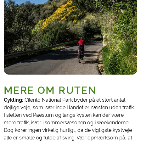
MERE OM RUTEN
Cykling:
Cilento National Park byder på et stort antal
dejlige veje, som især inde i landet er næsten uden trafik.
I sletten ved Paestum og langs kysten kan der være
mere trafik, især i sommersæsonen og i weekenderne.
Dog kører ingen virkelig hurtigt, da de vigtigste kystveje
alle er smalle og fulde af sving. Vær opmærksom på, at