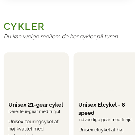
GENERELT
Transport til/fra Italien
CYKLER
Administrationsgebyr kr. 165,-
Afbestillings- og rejseforsikringer
Du kan vælge mellem de her cykler på turen.
Bagagetransport til Amalfi
(her tager I selv
bagagen med tog og båd)
NØDVENDIGT OG BETALES LOKALT
Togbillet Cilento-Salerno
Busbilletter i forbindelse med vandringer på
Amalfikysten
Bådbilletter på Amalfikysten
Unisex 21-gear cykel
Unisex Elcykel - 8
Eventuelle turistskatter på hotellerne
Dereilleur-gear med frihjul
speed
Indvendige gear med frihjul
Unisex-touringcykel af
TILVALG
høj kvalitet med
Unisex elcykel af høj
Følgende kan vælges på bookingformularen, når du