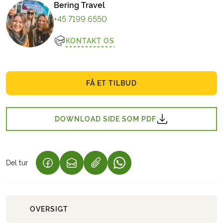
Bering Travel
+45 7199 6550
KONTAKT OS
FÅ ET TILBUD
DOWNLOAD SIDE SOM PDF
Del tur
(LINK ÅBNER I NY FANE)
(LINK ÅBNER I NY FANE)
(LINK ÅBNER I NY FANE)
OVERSIGT