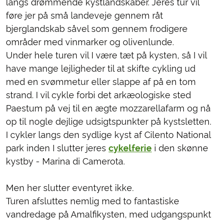
langs drømmende kystlandskaber. Jeres tur vil
føre jer på små landeveje gennem råt
bjerglandskab såvel som gennem frodigere
områder med vinmarker og olivenlunde.
Under hele turen vil I være tæt på kysten, så I vil
have mange lejligheder til at skifte cykling ud
med en svømmetur eller slappe af på en tom
strand. I vil cykle forbi det arkæologiske sted
Paestum på vej til en ægte mozzarellafarm og nå
op til nogle dejlige udsigtspunkter på kystsletten.
I cykler langs den sydlige kyst af Cilento National
park inden I slutter jeres
cykelferie
i den skønne
kystby - Marina di Camerota.
Men her slutter eventyret ikke.
Turen afsluttes nemlig med to fantastiske
vandredage på Amalfikysten, med udgangspunkt