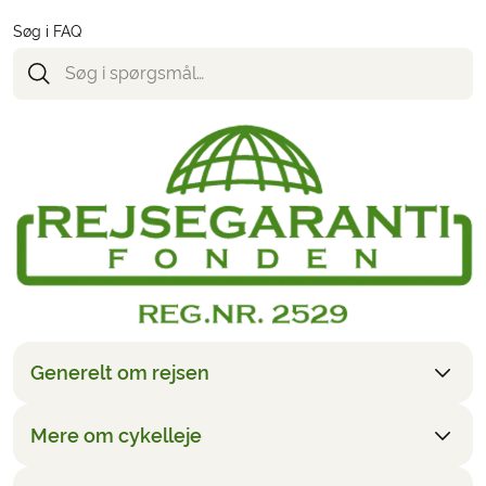
Søg i FAQ
Generelt om rejsen
Mere om cykelleje
Prisen er baseret på, at man rejser to deltagere
sammen og overnatter i et dobbeltværelse. Det er