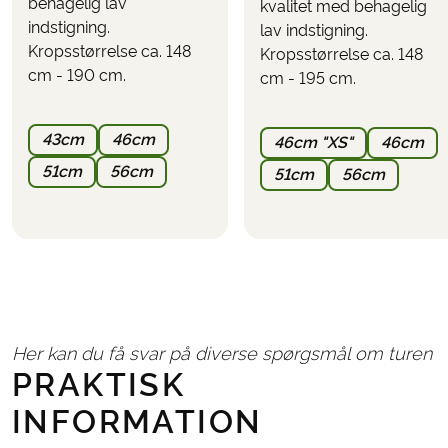
behagelig lav
kvalitet med behagelig
bestiller rejsen
indstigning.
lav indstigning.
Opgradering til Elcykel
(vælges, når du bestiller
Kropsstørrelse ca. 148
Kropsstørrelse ca. 148
turen)
cm - 190 cm.
cm - 195 cm.
Brug funktionen
her på siden til at se,
"UDREGN PRIS"
43cm
46cm
46cm "XS"
46cm
hvad turen koster inkl. de tilvalg, du ønsker.
PARKERING
51cm
56cm
51cm
56cm
Det er muligt at parkere ved første hotel eller tæt
derpå. Parkering kan ikke bestilles på forhånd og skal
ordnes direkte med hotellet
(forvent en pris på
mellem 10-20 euro pr. døgn).
Her kan du få svar på diverse spørgsmål om turen
PRAKTISK
INFORMATION