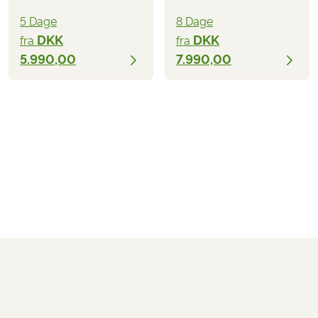
5 Dage
8 Dage
DKK
DKK
fra
fra
5.990,00
7.990,00
DKK 12.590,00
fra
BESTIL