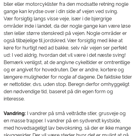
biler eller motorcyklister fra den modsatte retning nogle
gange kan krydse over i din side af vejen ved sving.
Vær forsigtig langs visse veje, især i de bjergrige
områder inde i landet, da der nogle gange kan være løse
sten (eller større stenskred) på vejen. Nogle områder er
også tilbøjelige til jordskred. Vær forsigtig med ikke at
køre for hurtigt ned ad bakke, selv når vejen ser perfekt
ud: I ved aldrig, hvordan det vil være i det næste sving!
Bemærk venligst, at de angivne cykeltider er omtrentlige
og er angivet for hovedruten. Der er andre, kortere og
længere muligheder for nogle af dagene. De faktiske tider
er nettotider, dvs. uden stop. Beregn derfor omhyggeligt
den nødvendige tid, baseret på din egen form og
interesse.
Vandring:
I vandrer på små veltrådte stier, grusveje og
en masse trapper. I vandrer på en sydvendt kystside,
med hovedsageligt lav bevoksning, så der er ikke mange
skyggesider. Der vil være steder hvor det er muligt at gå