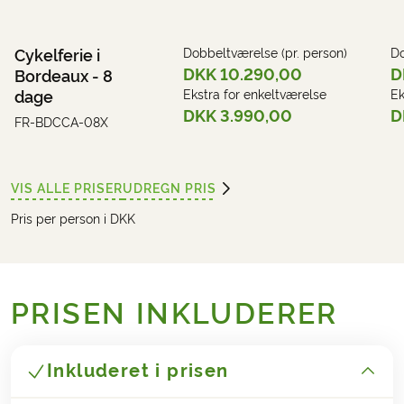
Cykelferie i
Dobbeltværelse (pr. person)
Do
DKK 10.290,00
D
Bordeaux - 8
dage
Ekstra for enkeltværelse
Ek
DKK 3.990,00
D
FR-BDCCA-08X
VIS ALLE PRISER
UDREGN PRIS
Pris per person i DKK
PRISEN INKLUDERER
Inkluderet i prisen