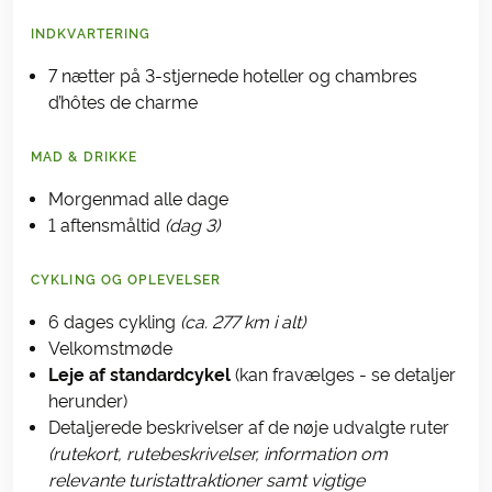
INDKVARTERING
7 nætter på 3-stjernede hoteller og chambres
d’hôtes de charme
MAD & DRIKKE
Morgenmad alle dage
1 aftensmåltid
(dag 3)
CYKLING OG OPLEVELSER
6 dages cykling
(ca. 277 km i alt)
Velkomstmøde
Leje af standardcykel
(kan fravælges - se detaljer
herunder)
Detaljerede beskrivelser af de nøje udvalgte ruter
(rutekort, rutebeskrivelser, information om
relevante turistattraktioner samt vigtige