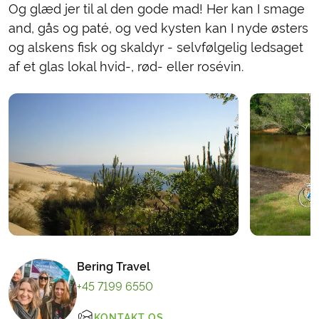
Og glæd jer til al den gode mad! Her kan I smage
and, gås og paté, og ved kysten kan I nyde østers
og alskens fisk og skaldyr - selvfølgelig ledsaget
af et glas lokal hvid-, rød- eller rosévin.
Bering Travel
+45 7199 6550
KONTAKT OS