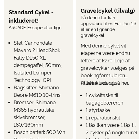
Gravelcykel (tilvalg)
Opgradering til Elcykel
(vælges, når du bestiller
Standard Cykel -
På denne tur kan I
turen)
inkluderet!
opgradere til en Fuji Jari 1.3
ARCADE Escape eller lign.
eller en lignende
Brug funktionen
her på siden til at se,
"UDREGN PRIS"
gravelcykel.
hvad turen koster inkl. de tilvalg, du ønsker.
Stel: Cannondale
Med denne cykel vil
PARKERING
Mavaro ? HeadShok
etaperne være endnu
Det er muligt at parkere ved første hotel eller tæt
Fatty DL50 XL
lettere at køre. Leje af
derpå. Parkering kan ikke bestilles på forhånd og skal
dempegaffel, 50mm,
gravelcykler vælges på
ordnes direkte med hotellet
(forvent en pris på
Isolated Damper
bookingformularen.
mellem 10-20 euro pr. døgn).
Technology, OPI
Prisen vises også her.
Altid inkluderet:
Bagskifter: Shimano
Deore M610 10-trins
1 cykeltaske til
Bremser: Shimano
bagagebæreren
M365 hydrauliske
1 styrtaske
skivebremser,
1 reparationskit
180/160mm
1 lås (kan være 1 lås til
Bosch batteri: 500 Wh
2 cykler på nogle ture)