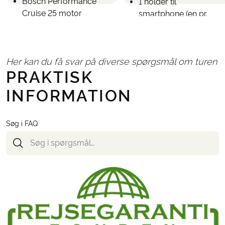
Bosch Performance
1 holder til
Cruise 25 motor
smartphone (en pr.
Vægt: 23 kg
værelse)
Udstyr:
Hjelm kan lånes gratis,
Punkteringsbeskyttelse,
men dette skal
Her kan du få svar på diverse spørgsmål om turen
reparationssæt, en
bestilles samtidig med
PRAKTISK
slange til 3 cykler,
turen
pumpe, hjelm,
Tyveriforsikring - er
INFORMATION
tyverisikring, 1 x
inkluderet
styrtaske, 2 x
vandtætte
Søg i FAQ
bagagebærere,
cykellader
Leje af elcykler vælges
på side to i
bookingformularen