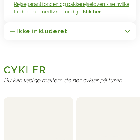
Rejsegarantifonden og pakkerejseloven - se hvilke
fordele det medfører for dig -
klik her
Ikke inkluderet
GENERELT
Transport til/fra Frankrig
CYKLER
Administrationsgebyr kr. 165,-
Afbestillings- og rejseforsikringer
Du kan vælge mellem de her cykler på turen.
NØDVENDIGT OG BETALES LOKALT
Eventuelle turistskatter på hotellerne
TILVALG
Følgende kan vælges på bookingformularen, når du
bestiller rejsen