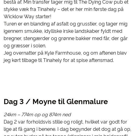
bestå af. Min transfer tager mig til The Dying Cow pub et
stykke væk fra Tinahely – det er her min første dag på
Wicklow Way starter!
Turen er en blanding af asfalt og grusstier, og tager mig
igennem smukke, idylliske irske landskaber fyldt med
bregner, stengærder og grønne bakker med får, der går
og græsser i solen.
Jeg overnatter på Kyle Farmhouse, og om aftenen blev
jeg kørt tilbage til Tinahely for at spise aftensmad.
Dag 3 / Moyne til Glenmalure
24km – 774m op og 874m ned
Dag 2 var forholdsvis stille og roligt, hvilket var godt for
lige at få gang i benene. I dag begynder det dog at gå op,