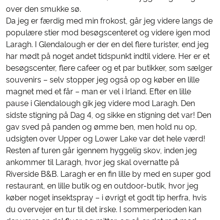
over den smukke sø.
Da jeg er færdig med min frokost, går jeg videre langs de
populære stier mod besøgscenteret og videre igen mod
Laragh. I Glendalough er der en del flere turister, end jeg
har mødt på noget andet tidspunkt indtil videre. Her er et
besøgscenter, flere cafeer og et par butikker, som sælger
souvenirs – selv stopper jeg også op og køber en lille
magnet med et får – man er vel i Irland. Efter en lille
pause i Glendalough gik jeg videre mod Laragh. Den
sidste stigning på Dag 4, og sikke en stigning det var! Den
gav sved på panden og ømme ben, men hold nu op,
udsigten over Upper og Lower Lake var det hele værd!
Resten af turen går igennem hyggelig skov, inden jeg
ankommer til Laragh, hvor jeg skal overnatte på
Riverside B&B. Laragh er en fin lille by med en super god
restaurant, en lille butik og en outdoor-butik, hvor jeg
køber noget insektspray – i øvrigt et godt tip herfra, hvis
du overvejer en tur til det irske. I sommerperioden kan