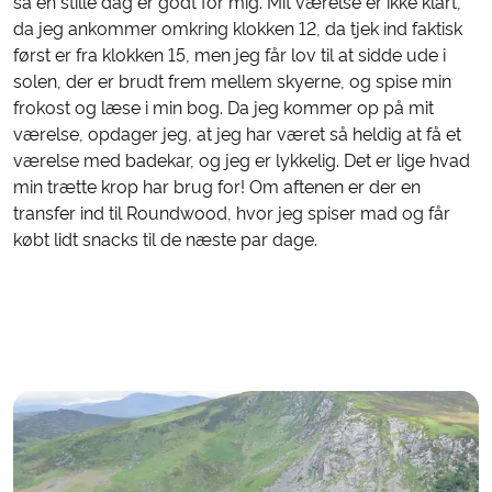
så en stille dag er godt for mig. Mit værelse er ikke klart,
da jeg ankommer omkring klokken 12, da tjek ind faktisk
først er fra klokken 15, men jeg får lov til at sidde ude i
solen, der er brudt frem mellem skyerne, og spise min
frokost og læse i min bog. Da jeg kommer op på mit
værelse, opdager jeg, at jeg har været så heldig at få et
værelse med badekar, og jeg er lykkelig. Det er lige hvad
min trætte krop har brug for! Om aftenen er der en
transfer ind til Roundwood, hvor jeg spiser mad og får
købt lidt snacks til de næste par dage.