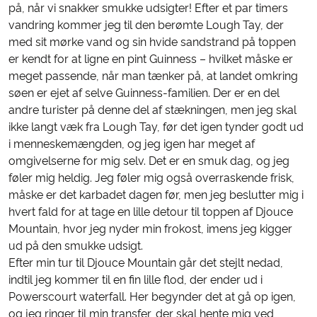
på, når vi snakker smukke udsigter! Efter et par timers
vandring kommer jeg til den berømte Lough Tay, der
med sit mørke vand og sin hvide sandstrand på toppen
er kendt for at ligne en pint Guinness – hvilket måske er
meget passende, når man tænker på, at landet omkring
søen er ejet af selve Guinness-familien. Der er en del
andre turister på denne del af stækningen, men jeg skal
ikke langt væk fra Lough Tay, før det igen tynder godt ud
i menneskemængden, og jeg igen har meget af
omgivelserne for mig selv. Det er en smuk dag, og jeg
føler mig heldig. Jeg føler mig også overraskende frisk,
måske er det karbadet dagen før, men jeg beslutter mig i
hvert fald for at tage en lille detour til toppen af Djouce
Mountain, hvor jeg nyder min frokost, imens jeg kigger
ud på den smukke udsigt.
Efter min tur til Djouce Mountain går det stejlt nedad,
indtil jeg kommer til en fin lille flod, der ender ud i
Powerscourt waterfall. Her begynder det at gå op igen,
og jeg ringer til min transfer, der skal hente mig ved