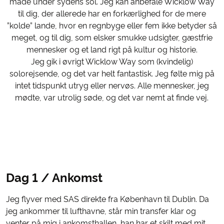
måde under sydens sol. Jeg kan anbefale Wicklow Way
til dig, der allerede har en forkærlighed for de mere
”kolde” lande, hvor en regnbyge eller fem ikke betyder så
meget, og til dig, som elsker smukke udsigter, gæstfrie
mennesker og et land rigt på kultur og historie.
Jeg gik i øvrigt Wicklow Way som (kvindelig)
solorejsende, og det var helt fantastisk. Jeg følte mig på
intet tidspunkt utryg eller nervøs. Alle mennesker, jeg
mødte, var utrolig søde, og det var nemt at finde vej.
Dag 1 / Ankomst
Jeg flyver med SAS direkte fra København til Dublin. Da
jeg ankommer til lufthavne, står min transfer klar og
venter på mig i ankomsthallen, han har et skilt med mit