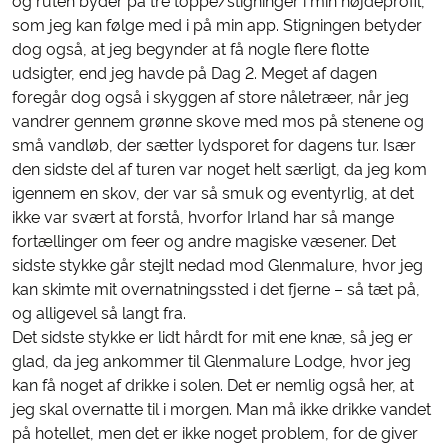
og ruten byder på tre toppe/stigninger i min højdeprofil,
som jeg kan følge med i på min app. Stigningen betyder
dog også, at jeg begynder at få nogle flere flotte
udsigter, end jeg havde på Dag 2. Meget af dagen
foregår dog også i skyggen af store nåletræer, når jeg
vandrer gennem grønne skove med mos på stenene og
små vandløb, der sætter lydsporet for dagens tur. Især
den sidste del af turen var noget helt særligt, da jeg kom
igennem en skov, der var så smuk og eventyrlig, at det
ikke var svært at forstå, hvorfor Irland har så mange
fortællinger om feer og andre magiske væsener. Det
sidste stykke går stejlt nedad mod Glenmalure, hvor jeg
kan skimte mit overnatningssted i det fjerne – så tæt på,
og alligevel så langt fra.
Det sidste stykke er lidt hårdt for mit ene knæ, så jeg er
glad, da jeg ankommer til Glenmalure Lodge, hvor jeg
kan få noget af drikke i solen. Det er nemlig også her, at
jeg skal overnatte til i morgen. Man må ikke drikke vandet
på hotellet, men det er ikke noget problem, for de giver