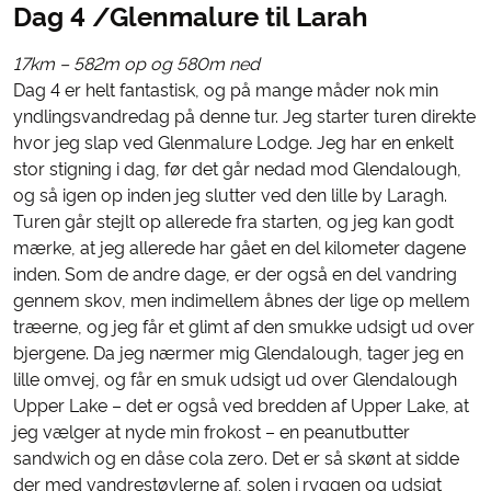
Dag 4 /Glenmalure til Larah
17km – 582m op og 580m ned
Dag 4 er helt fantastisk, og på mange måder nok min
yndlingsvandredag på denne tur. Jeg starter turen direkte
hvor jeg slap ved Glenmalure Lodge. Jeg har en enkelt
stor stigning i dag, før det går nedad mod Glendalough,
og så igen op inden jeg slutter ved den lille by Laragh.
Turen går stejlt op allerede fra starten, og jeg kan godt
mærke, at jeg allerede har gået en del kilometer dagene
inden. Som de andre dage, er der også en del vandring
gennem skov, men indimellem åbnes der lige op mellem
træerne, og jeg får et glimt af den smukke udsigt ud over
bjergene. Da jeg nærmer mig Glendalough, tager jeg en
lille omvej, og får en smuk udsigt ud over Glendalough
Upper Lake – det er også ved bredden af Upper Lake, at
jeg vælger at nyde min frokost – en peanutbutter
sandwich og en dåse cola zero. Det er så skønt at sidde
der med vandrestøvlerne af, solen i ryggen og udsigt