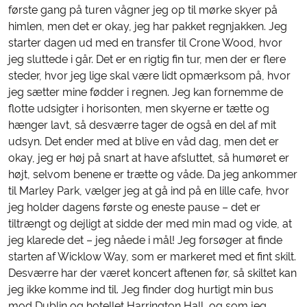
første gang på turen vågner jeg op til mørke skyer på
himlen, men det er okay, jeg har pakket regnjakken. Jeg
starter dagen ud med en transfer til Crone Wood, hvor
jeg sluttede i går. Det er en rigtig fin tur, men der er flere
steder, hvor jeg lige skal være lidt opmærksom på, hvor
jeg sætter mine fødder i regnen. Jeg kan fornemme de
flotte udsigter i horisonten, men skyerne er tætte og
hænger lavt, så desværre tager de også en del af mit
udsyn. Det ender med at blive en våd dag, men det er
okay, jeg er høj på snart at have afsluttet, så humøret er
højt, selvom benene er trætte og våde. Da jeg ankommer
til Marley Park, vælger jeg at gå ind på en lille cafe, hvor
jeg holder dagens første og eneste pause – det er
tiltrængt og dejligt at sidde der med min mad og vide, at
jeg klarede det – jeg nåede i mål! Jeg forsøger at finde
starten af Wicklow Way, som er markeret med et fint skilt.
Desværre har der været koncert aftenen før, så skiltet kan
jeg ikke komme ind til. Jeg finder dog hurtigt min bus
mod Dublin og hotellet Harrington Hall, og som jeg