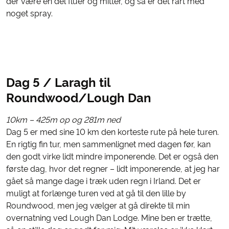
der være en del fluer og mitter, og så er det rart med
noget spray.
Dag 5 / Laragh til
Roundwood/Lough Dan
10km – 425m op og 281m ned
Dag 5 er med sine 10 km den korteste rute på hele turen.
En rigtig fin tur, men sammenlignet med dagen før, kan
den godt virke lidt mindre imponerende. Det er også den
første dag, hvor det regner – lidt imponerende, at jeg har
gået så mange dage i træk uden regn i Irland. Det er
muligt at forlænge turen ved at gå til den lille by
Roundwood, men jeg vælger at gå direkte til min
overnatning ved Lough Dan Lodge. Mine ben er trætte,