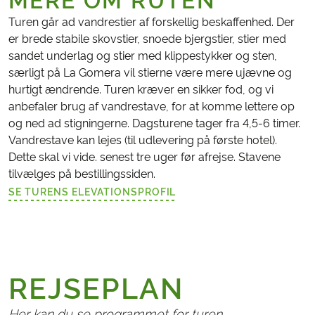
MERE OM RUTEN
Turen går ad vandrestier af forskellig beskaffenhed. Der
er brede stabile skovstier, snoede bjergstier, stier med
sandet underlag og stier med klippestykker og sten,
særligt på La Gomera vil stierne være mere ujævne og
hurtigt ændrende. Turen kræver en sikker fod, og vi
anbefaler brug af vandrestave, for at komme lettere op
og ned ad stigningerne. Dagsturene tager fra 4,5-6 timer.
Vandrestave kan lejes (til udlevering på første hotel).
Dette skal vi vide. senest tre uger før afrejse. Stavene
tilvælges på bestillingssiden.
SE TURENS ELEVATIONSPROFIL
(LINK ÅBNER I NY FANE)
REJSEPLAN
Her kan du se programmet for turen.