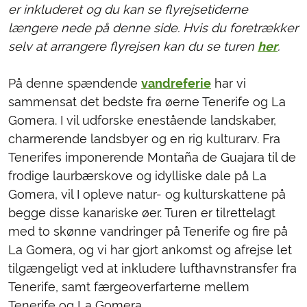
er inkluderet og du kan se flyrejsetiderne
længere nede på denne side. Hvis du foretrækker
selv at arrangere flyrejsen kan du se turen
her
.
På denne spændende
vandreferie
har vi
sammensat det bedste fra øerne Tenerife og La
Gomera. I vil udforske enestående landskaber,
charmerende landsbyer og en rig kulturarv. Fra
Tenerifes imponerende Montaña de Guajara til de
frodige laurbærskove og idylliske dale på La
Gomera, vil I opleve natur- og kulturskattene på
begge disse kanariske øer. Turen er tilrettelagt
med to skønne vandringer på Tenerife og fire på
La Gomera, og vi har gjort ankomst og afrejse let
tilgængeligt ved at inkludere lufthavnstransfer fra
Tenerife, samt færgeoverfarterne mellem
Tenerife og La Gomera.