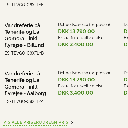
ES-TEVGO-08XFLYK
Vandreferie på
Dobbeltværelse (pr. person)
Do
DKK 13.790,00
D
Tenerife og La
Gomera - inkl.
Ekstra for enkeltværelse
Ek
DKK 3.400,00
D
flyrejse - Billund
ES-TEVGO-08XFLYB
Vandreferie på
Dobbeltværelse (pr. person)
Do
DKK 13.790,00
D
Tenerife og La
Gomera - inkl.
Ekstra for enkeltværelse
Ek
DKK 3.400,00
D
flyrejse - Aalborg
ES-TEVGO-08XFLYA
VIS ALLE PRISER
UDREGN PRIS