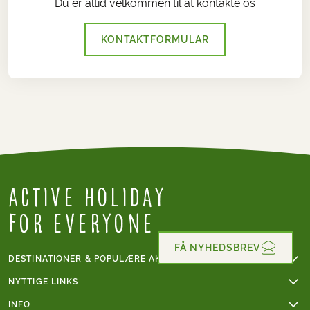
Du er altid velkommen til at kontakte os
KONTAKTFORMULAR
Active Holiday
for everyone
FÅ NYHEDSBREV
DESTINATIONER & POPULÆRE AKTIVITETER
Vandreferie
NYTTIGE LINKS
Cykelferie
Online betaling
INFO
Cykelferie i Frankrig