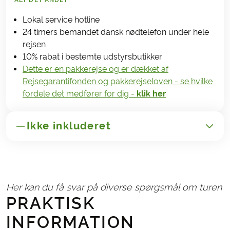
ALT DET ANDET
Lokal service hotline
24 timers bemandet dansk nødtelefon under hele
rejsen
10% rabat i bestemte udstyrsbutikker
Dette er en pakkerejse og er dækket af
Rejsegarantifonden og pakkerejseloven - se hvilke
fordele det medfører for dig -
klik her
Ikke inkluderet
GENERELT
Transport til/fra Gran Canaria
Her kan du få svar på diverse spørgsmål om turen
Administrationsgebyr kr. 165,-
PRAKTISK
Rejse- og afbestillingsforsikring
INFORMATION