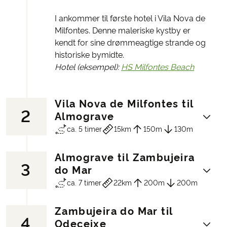
I ankommer til første hotel i Vila Nova de
Milfontes. Denne maleriske kystby er
kendt for sine drømmeagtige strande og
historiske bymidte.
Hotel (eksempel):
HS Milfontes Beach
Vila Nova de Milfontes til
2
Almograve
ca. 5 timer
15km
150m
130m
Almograve til Zambujeira
3
Når I begiver jer ud på vandreferiens
do Mar
første etape dag, kan I glæde jer til at
ca. 7 timer
22km
200m
200m
blive mødt af en fantastisk udsigt over Vila
Nova de Milfontes og Mira-floden, der
Zambujeira do Mar til
yndefuldt flyder sammen med havet i
4
Små fiskerlandsbyer, rødlige sandklitter,
Odeceixe
denne fortryllende region. Dagens