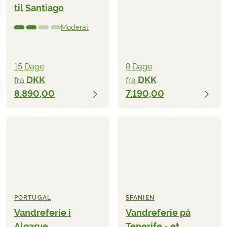
til Santiago
Moderat
15 Dage
8 Dage
DKK
DKK
fra
fra
8.890,00
7.190,00
PORTUGAL
SPANIEN
Vandreferie i
Vandreferie på
Algarve
Tenerife - et