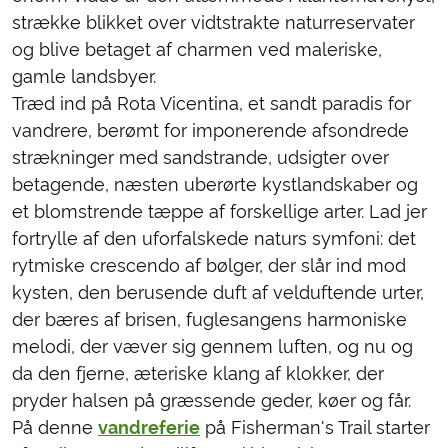
strække blikket over vidtstrakte naturreservater
og blive betaget af charmen ved maleriske,
gamle landsbyer.
Træd ind på Rota Vicentina, et sandt paradis for
vandrere, berømt for imponerende afsondrede
strækninger med sandstrande, udsigter over
betagende, næsten uberørte kystlandskaber og
et blomstrende tæppe af forskellige arter. Lad jer
fortrylle af den uforfalskede naturs symfoni: det
rytmiske crescendo af bølger, der slår ind mod
kysten, den berusende duft af velduftende urter,
der bæres af brisen, fuglesangens harmoniske
melodi, der væver sig gennem luften, og nu og
da den fjerne, æteriske klang af klokker, der
pryder halsen på græssende geder, køer og får.
På denne
vandreferie
på Fisherman's Trail starter