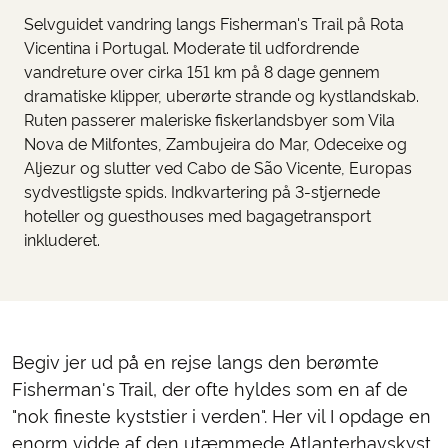
Selvguidet vandring langs Fisherman's Trail på Rota
Vicentina i Portugal. Moderate til udfordrende
vandreture over cirka 151 km på 8 dage gennem
dramatiske klipper, uberørte strande og kystlandskab.
Ruten passerer maleriske fiskerlandsbyer som Vila
Nova de Milfontes, Zambujeira do Mar, Odeceixe og
Aljezur og slutter ved Cabo de São Vicente, Europas
sydvestligste spids. Indkvartering på 3-stjernede
hoteller og guesthouses med bagagetransport
inkluderet.
Begiv jer ud på en rejse langs den berømte
Fisherman's Trail, der ofte hyldes som en af de
"nok fineste kyststier i verden". Her vil I opdage en
enorm vidde af den utæmmede Atlanterhavskyst,