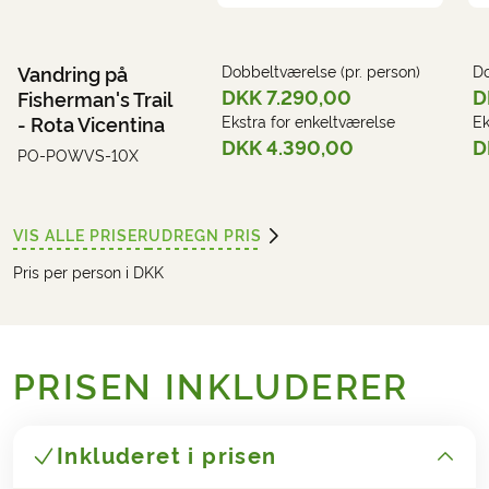
Vandring på
Dobbeltværelse (pr. person)
Do
DKK 7.290,00
D
Fisherman's Trail
- Rota Vicentina
Ekstra for enkeltværelse
Ek
DKK 4.390,00
D
PO-POWVS-10X
VIS ALLE PRISER
UDREGN PRIS
Pris per person i DKK
PRISEN INKLUDERER
Inkluderet i prisen