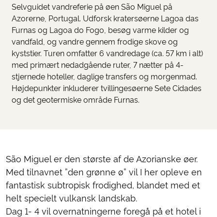
Selvguidet vandreferie på øen São Miguel på
Azorerne, Portugal. Udforsk kratersøerne Lagoa das
Furnas og Lagoa do Fogo, besøg varme kilder og
vandfald, og vandre gennem frodige skove og
kyststier. Turen omfatter 6 vandredage (ca. 57 km i alt)
med primært nedadgående ruter, 7 nætter på 4-
stjernede hoteller, daglige transfers og morgenmad.
Højdepunkter inkluderer tvillingesøerne Sete Cidades
og det geotermiske område Furnas.
São Miguel er den største af de Azorianske øer.
Med tilnavnet ”den grønne ø” vil I her opleve en
fantastisk subtropisk frodighed, blandet med et
helt specielt vulkansk landskab.
Dag 1- 4 vil overnatningerne foregå på et hotel i