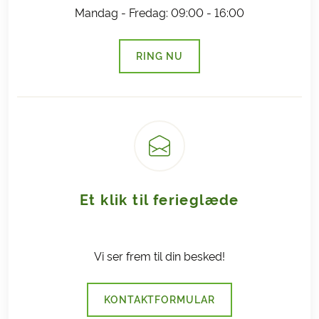
Bering Travel modtager provision ved salg af et
Mandag - Fredag: 09:00 - 16:00
Goudas afbestillingsprodukt. Eventuelle klager over
afbestillingsforsikringen og formidlingen af denne,
RING NU
skal du rette til gouda@gouda.dk.
(LINK ÅBNER I NY FANE)
Her kan du læse mere om
Gouda
Afbestillingsforsikring
.
Et klik til ferieglæde
Vi ser frem til din besked!
KONTAKTFORMULAR