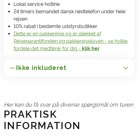
Lokal service hotline
24 timers bemandet dansk nødtelefon under hele
rejsen
10% rabat i bestemte udstyrsbutikker
Dette er en pakkerejse og er dækket af
Rejsegarantifonden og pakkerejseloven - se hvilke
fordele det medfører for dig -
klik her
Ikke inkluderet
GENERELT
Transport til/fra Italien
Her kan du få svar på diverse spørgsmål om turen
Administrationsgebyr kr. 165,-
PRAKTISK
Afbestillings- og rejseforsikringer
INFORMATION
NØDVENDIGT OG BETALES LOKALT