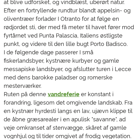
at blive udforsket, og vindblæst, uberørt natur.
Efter en fortryllende rundtur blandt appelsin- og
oliventræer forlader I Otranto for at følge en
rødjordet sti, der med få meter til havet fører mod
fyrtårnet ved Punta Palascia, Italiens østligste
punkt, og videre til den lille bugt Porto Badisco.
I de følgende dage passerer I små
fiskerlandsbyer, kystnære kurbyer og gamle
messapiske landsbyer, og afslutter turen i Lecce
med dens barokke paladser og romerske
mesterværker.
Ruten på denne
vandreferie
er konstant i
forandring, ligesom det omgivende landskab. Fra
en kystnær hyrdesti langs en lav, ujævn klippe til
de åbne græsarealer i en apulisk "savanne", ad
veje omkranset af stenvægge, skåret af gamle
vognhjul og til tider omgivet af frodig vegetation.