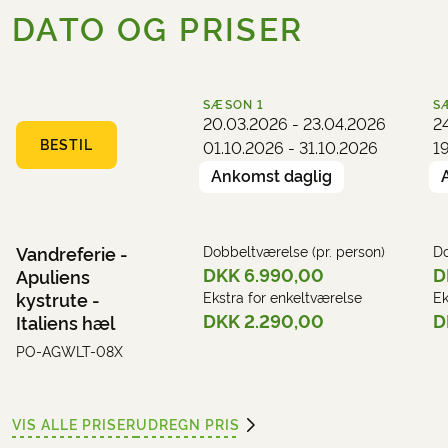
DATO OG PRISER
SÆSON
1
S
20.03.2026 - 23.04.2026
2
BESTIL
01.10.2026 - 31.10.2026
1
Ankomst daglig
Vandreferie -
Dobbeltværelse (pr. person)
Do
DKK 6.990,00
D
Apuliens
kystrute -
Ekstra for enkeltværelse
Ek
DKK 2.290,00
D
Italiens hæl
PO-AGWLT-08X
VIS ALLE PRISER
UDREGN PRIS