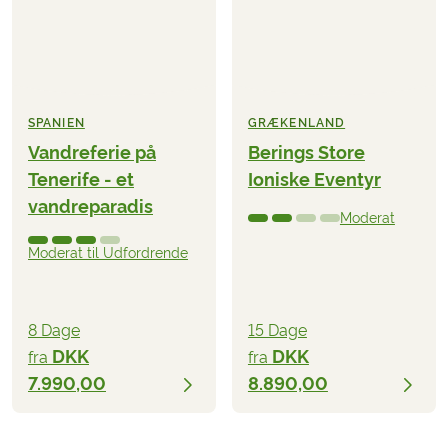
SPANIEN
GRÆKENLAND
Vandreferie på
Berings Store
Tenerife - et
Ioniske Eventyr
vandreparadis
Moderat
Moderat til Udfordrende
8 Dage
15 Dage
DKK
DKK
fra
fra
7.990,00
8.890,00