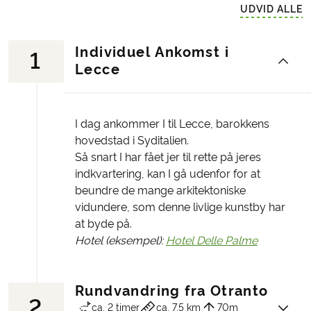
UDVID ALLE
Individuel Ankomst i
1
Lecce
I dag ankommer I til Lecce, barokkens
hovedstad i Syditalien.
Så snart I har fået jer til rette på jeres
indkvartering, kan I gå udenfor for at
beundre de mange arkitektoniske
vidundere, som denne livlige kunstby har
at byde på.
Hotel (eksempel):
Hotel Delle Palme
Rundvandring fra Otranto
2
ca. 2 timer
ca. 7,5 km
70m