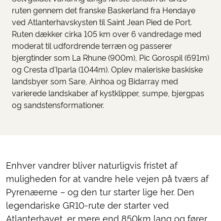
ruten gennem det franske Baskerland fra Hendaye
ved Atlanterhavskysten til Saint Jean Pied de Port.
Ruten dækker cirka 105 km over 6 vandredage med
moderat til udfordrende terræn og passerer
bjergtinder som La Rhune (900m), Pic Gorospil (691m)
og Cresta d'Iparla (1044m). Oplev maleriske baskiske
landsbyer som Sare, Ainhoa og Bidarray med
varierede landskaber af kystklipper, sumpe, bjergpas
og sandstensformationer.
Enhver vandrer bliver naturligvis fristet af
muligheden for at vandre hele vejen på tværs af
Pyrenæerne – og den tur starter lige her. Den
legendariske GR10-rute der starter ved
Atlanterhavet, er mere end 850km lang og fører