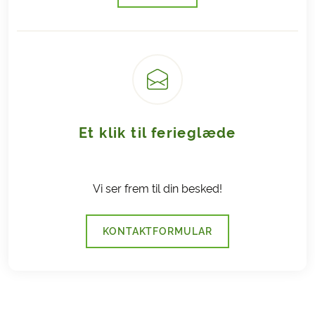
Goudas afbestillingsprodukt. Eventuelle klager over
afbestillingsforsikringen og formidlingen af denne,
skal du rette til gouda@gouda.dk.
Her kan du læse mere om
Gouda
Afbestillingsforsikring
.
Et klik til ferieglæde
Vi ser frem til din besked!
KONTAKTFORMULAR