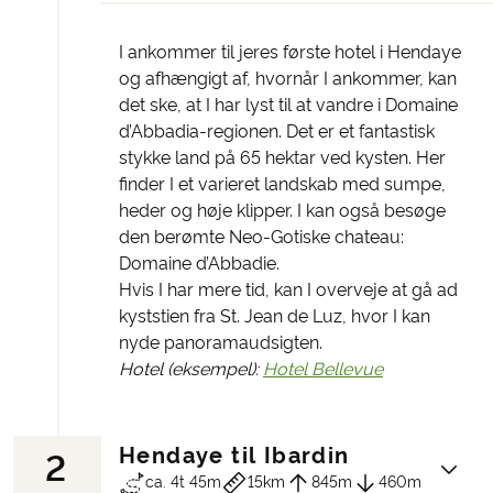
I ankommer til jeres første hotel i Hendaye
og afhængigt af, hvornår I ankommer, kan
det ske, at I har lyst til at vandre i Domaine
d’Abbadia-regionen. Det er et fantastisk
stykke land på 65 hektar ved kysten. Her
finder I et varieret landskab med sumpe,
heder og høje klipper. I kan også besøge
den berømte Neo-Gotiske chateau:
Domaine d’Abbadie.
Hvis I har mere tid, kan I overveje at gå ad
kyststien fra St. Jean de Luz, hvor I kan
nyde panoramaudsigten.
Hotel (eksempel):
Hotel Bellevue
Hendaye til Ibardin
2
ca. 4t 45m
15km
845m
460m