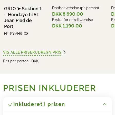
GR10 ➤ Sektion 1
Dobbeltværelse (pr. person)
Do
DKK 8.690,00
D
– Hendaye til St.
Jean Pied de
Ekstra for enkeltværelse
Ek
DKK 1.190,00
D
Port
FR-PYVHS-08
VIS ALLE PRISER
UDREGN PRIS
Pris per person i DKK
PRISEN INKLUDERER
Inkluderet i prisen