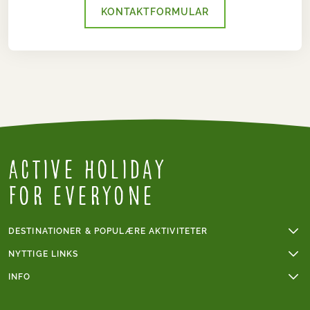
KONTAKTFORMULAR
Active Holiday
for everyone
DESTINATIONER & POPULÆRE AKTIVITETER
Vandreferie
NYTTIGE LINKS
Cykelferie
Online betaling
INFO
Cykelferie i Frankrig
Grupperejser
Sværhedsgrad vandring
Mont Blanc
Handelsbetingelser
Sværhedsgrad cykling