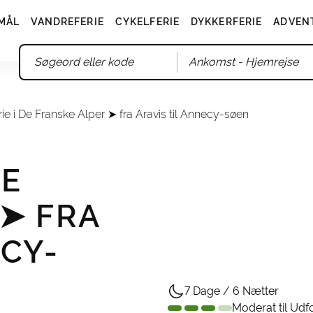
MÅL
VANDREFERIE
CYKELFERIE
DYKKERFERIE
ADVEN
Ankomst
- Hjemrejse
ie i De Franske Alper ➤ fra Aravis til Annecy-søen
DE
➤ FRA
ECY-
7 Dage / 6 Nætter
Moderat til Ud