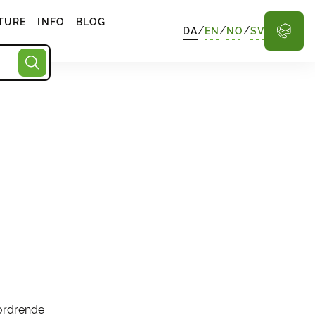
TURE
INFO
BLOG
/
/
/
DA
EN
NO
SV
fordrende