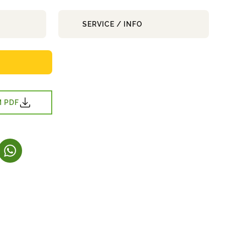
SERVICE / INFO
 PDF
Y FANE)
ER I NY FANE)
(LINK ÅBNER I NY FANE)