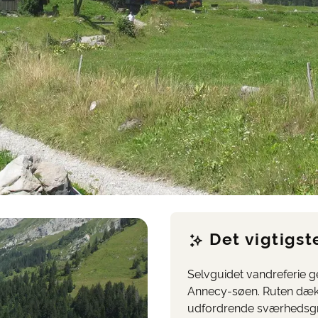
Det vigtigst
Selvguidet vandreferie g
Annecy-søen. Ruten dækk
udfordrende sværhedsgr