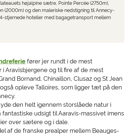
lateauets højalpine sætre, Pointe Percée (2750m),
en (2000m) og den maleriske nedstigning til Annecy-
2-4-stjernede hoteller med bagagetransport mellem
ndreferie
fører jer rundt i de mest
 Aravisbjergene og til fire af de mest
Grand Bornand, Chinaillon, Clusaz og St Jean
I også opleve Talloires, som ligger tæt på den
necy.
I nyde den helt igennem storslåede natur i
fantastiske udsigt til Aaravis-massivet imens
ier over sætere og i dale.
del af de franske prealper mellem Beauges-