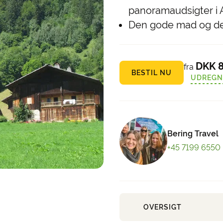
panoramaudsigter i 
Den gode mad og det
DKK 8
fra
BESTIL NU
UDREGN
Bering Travel
+45 7199 6550
OVERSIGT