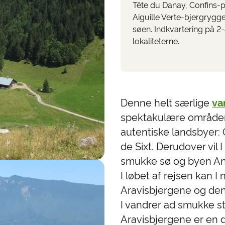
Tête du Danay, Confins-p
Aiguille Verte-bjergrygg
søen. Indkvartering på 
lokaliteterne.
Denne helt særlige
va
spektakulære områder i
autentiske landsbyer: 
de Sixt. Derudover vil 
smukke sø og byen An
I løbet af rejsen kan 
Aravisbjergene og den 
I vandrer ad smukke st
Aravisbjergene er en 