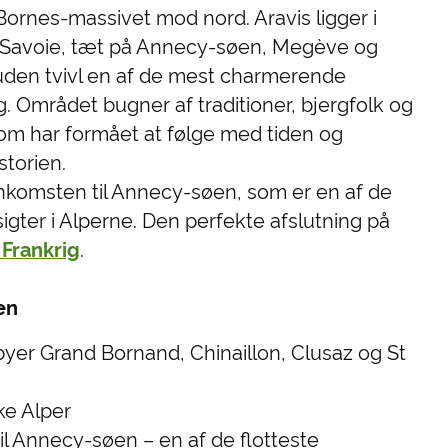
ornes-massivet mod nord. Aravis ligger i
e Savoie, tæt på Annecy-søen, Megève og
uden tvivl en af de mest charmerende
g. Området bugner af traditioner, bjergfolk og
som har formået at følge med tiden og
storien.
nkomsten til Annecy-søen, som er en af de
gter i Alperne. Den perfekte afslutning på
 Frankrig
.
en
yer Grand Bornand, Chinaillon, Clusaz og St
ke Alper
il Annecy-søen – en af de flotteste