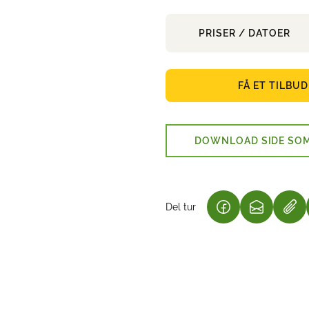
PRISER / DATOER
FÅ ET TILBUD
DOWNLOAD SIDE SOM
Del tur
(LINK ÅBNER I N
(LINK ÅBN