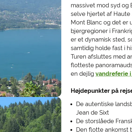
massivet mod syd og B
selve hjertet af Haut
Mont Blanc og det er 
bjergregioner i Frankri
er et dynamisk sted, 
samtidig holde fast i hi
Turen afsluttes med a
flotteste panoramaudsi
en dejlig
vandreferie i
Højdepunkter på rejs
De autentiske landsb
Jean de Sixt
De storslåede Frans
Den flotte ankomst t