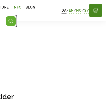
TURE
INFO
BLOG
/
/
/
DA
EN
NO
SV
ider