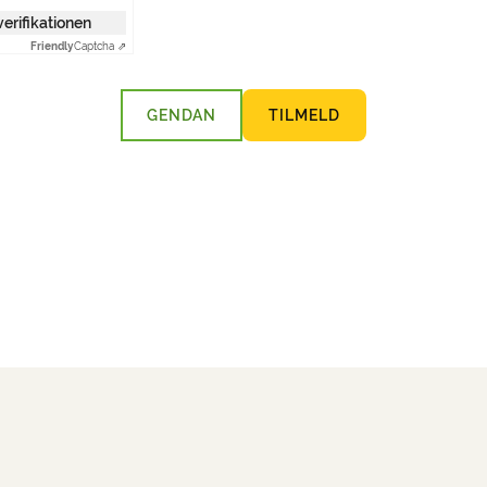
 verifikationen
Friendly
Captcha ⇗
GENDAN
TILMELD