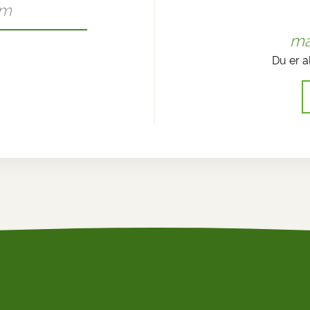
ma
Du er a