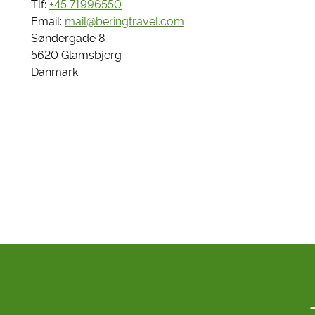
Tlf:
+45 71996550
Email:
mail@beringtravel.com
Søndergade 8
5620 Glamsbjerg
Danmark