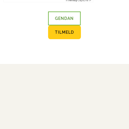
Friendly
Captcha ⇗
GENDAN
TILMELD