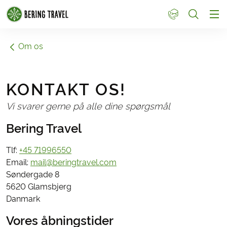
1
Om os
KONTAKT OS!
Vi svarer gerne på alle dine spørgsmål
Bering Travel
Tlf:
+45 71996550
Email:
mail@beringtravel.com
Søndergade 8
5620 Glamsbjerg
Danmark
Vores åbningstider