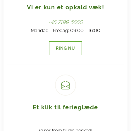
Vi er kun et opkald væk!
+45 7199 6550
Mandag - Fredag: 09:00 - 16:00
RING NU
(LINK ÅBNER I NY FANE)
Et klik til ferieglæde
Vi ser frem til din besked!