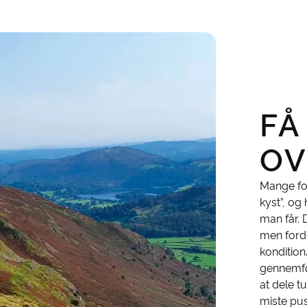
FÅ
OV
Mange for
kyst”, og
man får.
men forde
konditio
gennemfø
at dele t
miste pus