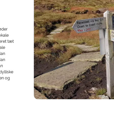
møder
okale
eret tæt
ale
dan
Man
an
dylliske
sen og