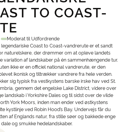
AST TO COAST-
TE
Moderat til Udfordrende
 legendariske Coast to Coast-vandrerute er et sandt
for naturelskere, der drømmer om at opleve landets
de variation af landskaber på én sammenhængende tur.
ten ikke er en officiel national vandrerute, er den
 blevet ikonisk og tiltrækker vandrere fra hele verden.
ker sig typisk fra vestkystens barske irske hav ved St.
mbria, gennem det engelske Lake District, videre over
ge landskab i Yorkshire Dales og til sidst over de vilde
North York Moors, inden man ender ved østkystens
dte kystlinje ved Robin Hood’s Bay. Undervejs får du
tten af Englands natur, fra stille søer og bakkede enge
ge dale og smukke hedelandskaber.