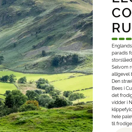
CO
RU
Englands
paradis 
storslåe
Selvom ru
alligevel
Den stræk
Bees i Cu
det frodi
vidder i 
klippefyl
hele pale
til frodi