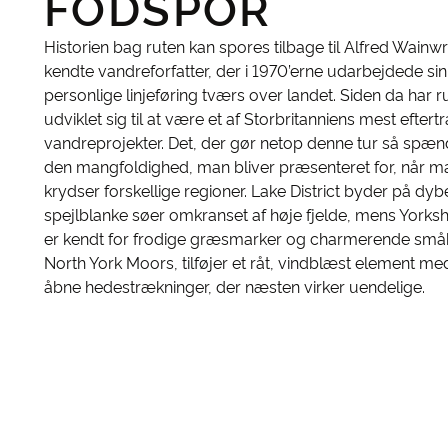
FODSPOR
Historien bag ruten kan spores tilbage til Alfred Wainwr
kendte vandreforfatter, der i 1970’erne udarbejdede sin
personlige linjeføring tværs over landet. Siden da har r
udviklet sig til at være et af Storbritanniens mest efter
vandreprojekter. Det, der gør netop denne tur så spæn
den mangfoldighed, man bliver præsenteret for, når m
krydser forskellige regioner. Lake District byder på dy
spejlblanke søer omkranset af høje fjelde, mens Yorksh
er kendt for frodige græsmarker og charmerende små
North York Moors, tilføjer et råt, vindblæst element me
åbne hedestrækninger, der næsten virker uendelige.