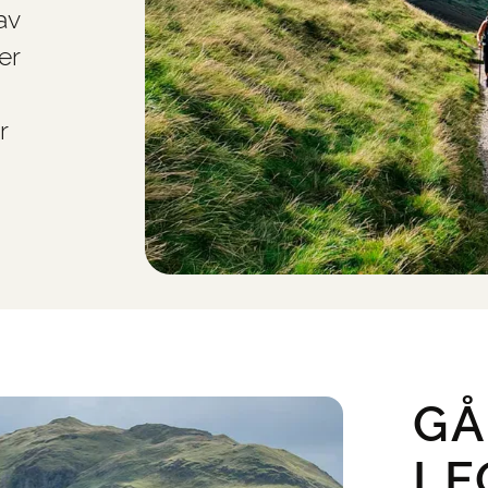
av
er
r
GÅ
LE