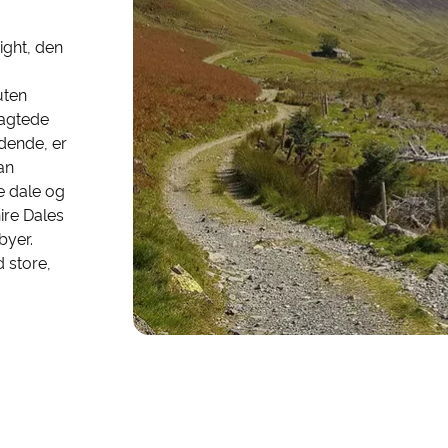
ight, den
uten
tragtede
dende, er
an
be dale og
ire Dales
byer.
d store,