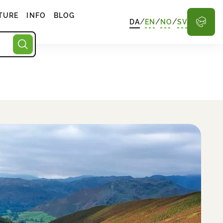
TURE
INFO
BLOG
/
/
/
DA
EN
NO
SV