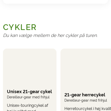
GENERELT
Transport til/fra Italien
CYKLER
Administrationsgebyr kr. 165,-
Afbestillings- og rejseforsikringer
Du kan vælge mellem de her cykler på turen.
TILVALG
Følgende kan vælges på bookingformularen, når du
bestiller rejsen
Opgradering til Elcykel
(vælges, når du bestiller
turen)
Brug funktionen
her på siden til at se,
"UDREGN PRIS"
Unisex 21-gear cykel
hvad turen koster inkl. de tilvalg, du ønsker.
21-gear herrecykel
Dereilleur-gear med frihjul
Dereilleur-gear med frihjul
PARKERING
Unisex-touringcykel af
Det er muligt at parkere ved hotellet. Parkering kan
Herretourcykel i høj kvalit