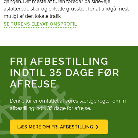
gangen. Det meste af turen foregår på sideveje,
asfalterede stier og enkelte grusstier, for at undgå mest
muligt af den lokale trafik.
SE TURENS ELEVATIONSPROFIL
(LINK ÅBNER I NY FANE)
FRI AFBESTILLING
INDTIL 35 DAGE FØR
AFREJSE
Denne tur er omfattet af vores særlige regler om fri
afbestilling indtil 35 dage før afrejse.
LÆS MERE OM FRI AFBESTILLING