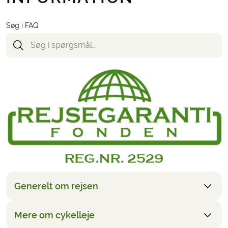
Søg i FAQ
Generelt om rejsen
Mere om cykelleje
Prisen er baseret på, at man rejser to deltagere
sammen og overnatter i et dobbeltværelse. Det er