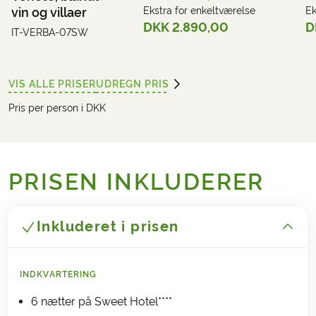
vin og villaer
Ekstra for enkeltværelse
Ek
DKK 2.890,00
D
IT-VERBA-07SW
VIS ALLE PRISER
UDREGN PRIS
Pris per person i DKK
PRISEN INKLUDERER
Inkluderet i prisen
INDKVARTERING
6 nætter på Sweet Hotel****