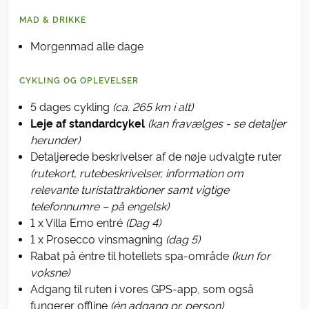
MAD & DRIKKE
Morgenmad alle dage
CYKLING OG OPLEVELSER
5 dages cykling
(ca. 265 km i alt)
Leje af standardcykel
(kan fravælges - se detaljer
herunder)
Detaljerede beskrivelser af de nøje udvalgte ruter
(rutekort, rutebeskrivelser, information om
relevante turistattraktioner samt vigtige
telefonnumre – på engelsk)
1 x Villa Emo entré
(Dag 4)
1 x Prosecco vinsmagning
(dag 5)
Rabat på éntre til hotellets spa-område
(kun for
voksne)
Adgang til ruten i vores GPS-app, som også
fungerer offline
(én adgang pr. person)