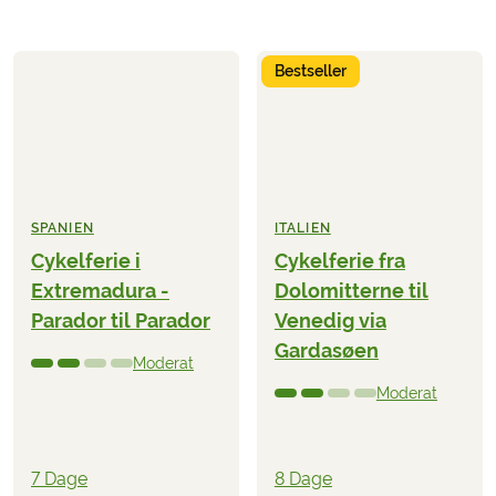
Bestseller
SPANIEN
ITALIEN
Cykelferie i
Cykelferie fra
Extremadura -
Dolomitterne til
Parador til Parador
Venedig via
Gardasøen
Moderat
Moderat
7 Dage
8 Dage