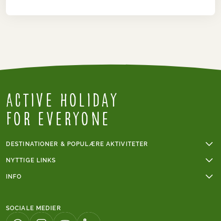
Active Holiday
for everyone
DESTINATIONER & POPULÆRE AKTIVITETER
Vandreferie
NYTTIGE LINKS
Cykelferie
Online betaling
INFO
Cykelferie i Frankrig
Grupperejser
Sværhedsgrad vandring
Mont Blanc
Handelsbetingelser
Sværhedsgrad cykling
Vandreferie i Italien
SOCIALE MEDIER
Gode råd til vandreturen
Caminoen