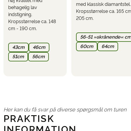
høj kvalitet med
ikke bestilles på forhånd og skal ordnes direkte med
med klassisk diamantstel.
behagelig lav
hotellet
(forvent en pris på mellem 10-20 euro pr.
Kropsstørrelse ca. 165 cm
indstigning.
døgn).
205 cm.
Kropsstørrelse ca. 148
cm - 190 cm.
56-51 »skrånende« c
60cm
64cm
43cm
46cm
51cm
56cm
Her kan du få svar på diverse spørgsmål om turen
PRAKTISK
INFORMATION