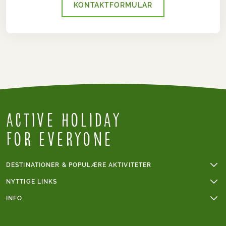
KONTAKTFORMULAR
Active Holiday
for everyone
DESTINATIONER & POPULÆRE AKTIVITETER
Vandreferie
NYTTIGE LINKS
Cykelferie
Online betaling
INFO
Cykelferie i Frankrig
Grupperejser
Sværhedsgrad vandring
Mont Blanc
Handelsbetingelser
Sværhedsgrad cykling
Vandreferie i Italien