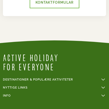
KONTAKTFORMULAR
Active Holiday
for everyone
DESTINATIONER & POPULÆRE AKTIVITETER
Vandreferie
NYTTIGE LINKS
Cykelferie
Online betaling
INFO
Cykelferie i Frankrig
Grupperejser
Sværhedsgrad vandring
Mont Blanc
Handelsbetingelser
Sværhedsgrad cykling
Vandreferie i Italien