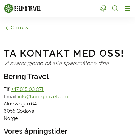
1
Om oss
TA KONTAKT MED OSS!
Vi svarer gjerne på alle spørsmålene dine
Bering Travel
Tlf:
+47 815 03 071
Email:
info@beringtravel.com
Alnesvegen 64
6055 Godøya
Norge
Vores åpningstider