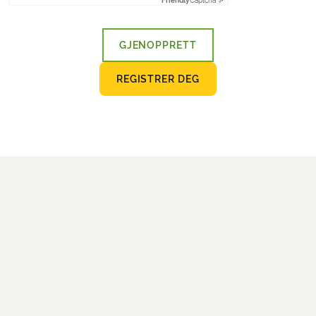
Friendly
Captcha ⇗
GJENOPPRETT
REGISTRER DEG