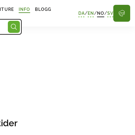
NTURE
INFO
BLOGG
/
/
/
DA
EN
NO
SV
ider