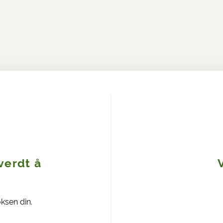
verdt å
oksen din.