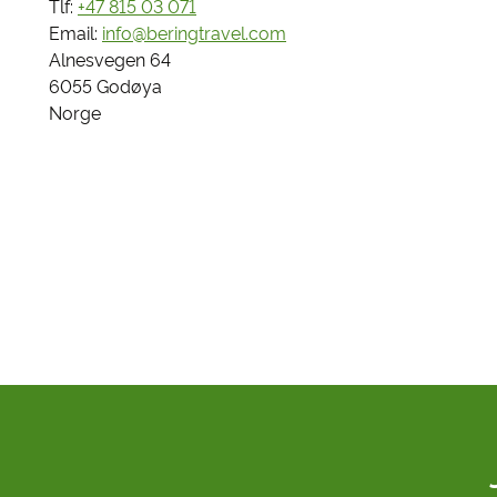
Tlf:
+47 815 03 071
Email:
info@beringtravel.com
Alnesvegen 64
6055 Godøya
Norge