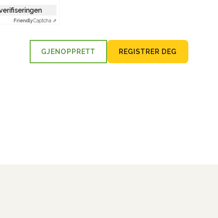
 verifiseringen
Friendly
Captcha ⇗
GJENOPPRETT
REGISTRER DEG