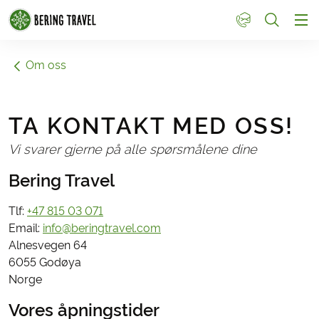
1
Om oss
TA KONTAKT MED OSS!
Vi svarer gjerne på alle spørsmålene dine
Bering Travel
Tlf:
+47 815 03 071
Email:
info@beringtravel.com
Alnesvegen 64
6055 Godøya
Norge
Vores åpningstider