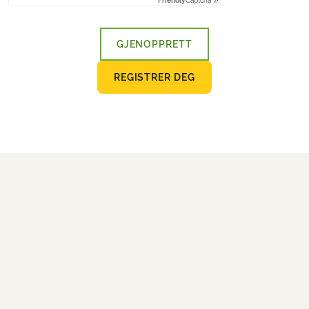
Friendly
Captcha ⇗
GJENOPPRETT
REGISTRER DEG